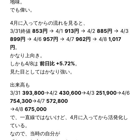
地味。
でも偉い。
4月に入ってからの流れを見ると、
3/31終値
853円
→ 4/1
913円
→ 4/2
885円
→ 4/3
899円
→ 4/6
957円
→ 4/7
962円
→ 4/8
1,017
円
。
かなり上向き。
しかも4/8は
前日比 +5.72%
。
見た目としてはかなり強い。
出来高も
3/31
393,800
→4/2
430,600
→4/3
251,900
→4/6
754,300
→4/7
572,800
→4/8
675,000
で、一直線ではないけど、4月に入ってから活発化し
ている。
なので、当時の自分が