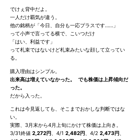
でけぇ背中だよ。
一人だけ覇気が違う。
他の銘柄が「今日、自分も一応プラスです……」
って小声で言ってる横で、こいつだけ
「はい、利益です」
って札束ではないけど札束みたいな顔して立ってい
る。
購入理由はシンプル。
出来高は増えていなかった。
でも株価は上昇傾向だ
った。
だから入った。
これは今見返しても、そこまでおかしな判断ではな
い。
実際、3月末から4月上旬にかけて株価は上向き。
3/31終値
2,272円
、4/1
2,482円
、4/2
2,473円
、