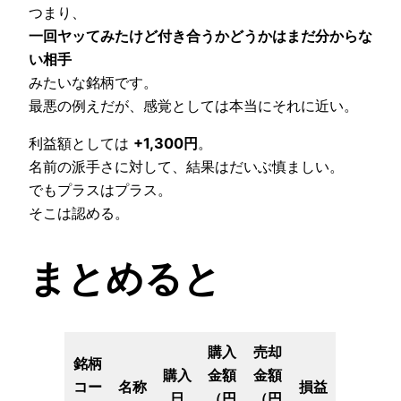
つまり、
一回ヤッてみたけど付き合うかどうかはまだ分からな
い相手
みたいな銘柄です。
最悪の例えだが、感覚としては本当にそれに近い。
利益額としては
+1,300円
。
名前の派手さに対して、結果はだいぶ慎ましい。
でもプラスはプラス。
そこは認める。
まとめると
購入
売却
銘柄
購入
金額
金額
コー
名称
損益
日
（円
（円