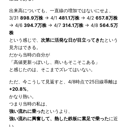
出来高についても、一直線の増加ではないにせよ、
3/31
898.9万株
→ 4/1
481.1万株
→ 4/2
657.8万株
→ 4/6
394.7万株
→ 4/7
314.1万株
→ 4/8
564.5万
株
という感じで、
次第に活発な日が目立ってきた
という
見方はできる。
だから当時の自分が
「高値更新っぽいし、商いもそこそこある」
と感じたのは、そこまでズレてはいない。
ただ、今こうして見返すと、4/8時点で25日線乖離は
+20.8%
。
かなり熱い。
つまり当時の私は、
強い流れに乗った
というより、
強い流れに興奮して、熱した鉄板に素足で乗った
に近
い。