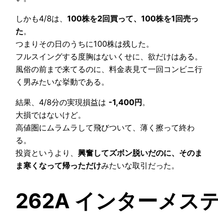
しかも4/8は、
100株を2回買って、100株を1回売っ
た
。
つまりその日のうちに100株は残した。
フルスイングする度胸はないくせに、欲だけはある。
風俗の前まで来てるのに、料金表見て一回コンビニ行
く男みたいな挙動である。
結果、4/8分の実現損益は
-1,400円
。
大損ではないけど。
高値圏にムラムラして飛びついて、薄く擦って終わ
る。
投資というより、
興奮してズボン脱いだのに、そのま
ま寒くなって帰っただけ
みたいな取引だった。
262A インターメス