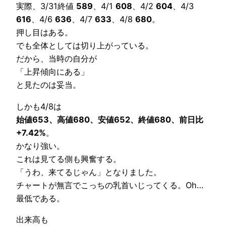
実際、3/31終値
589
、4/1
608
、4/2
604
、4/3
616
、4/6
636
、4/7
633
、4/8
680
。
押し目はある。
でも全体としては切り上がっている。
だから、当時の自分が
「上昇傾向にある」
と見たのは妥当。
しかも4/8は
始値653、高値680、安値652、終値680、前日比
+7.42%
。
かなり強い。
これは見てる側も興奮する。
「うわ、来てるじゃん」となりました。
チャートが無言でこっちの乳首いじってくる。Oh…
最低である。
出来高も