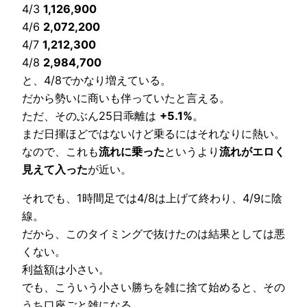
4/3
1,126,900
4/6
2,072,200
4/7
1,212,300
4/8
2,984,700
と、4/8でかなり増えている。
だから勢いに商いも伴っていたと言える。
ただ、そのぶん25日乖離は
+5.1%
。
まだ日揮ほどではないけど乗るにはそれなりに熱い。
なので、これも
流れに乗った
というより
流れがエロく
見えて入った
が近い。
それでも、1時間足では4/8は上げて終わり、4/9に陰
線。
だから、このタイミングで抜けたのは結果としては悪
くない。
利益額は小さい。
でも、こういう小さい勝ちを雑に捨て始めると、その
うち口座ごと雑になる。