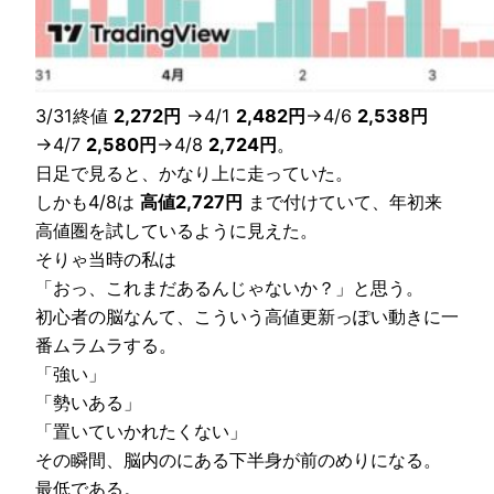
3/31終値
2,272円
→4/1
2,482円
→4/6
2,538円
→4/7
2,580円
→4/8
2,724円
。
日足で見ると、かなり上に走っていた。
しかも4/8は
高値2,727円
まで付けていて、年初来
高値圏を試しているように見えた。
そりゃ当時の私は
「おっ、これまだあるんじゃないか？」と思う。
初心者の脳なんて、こういう高値更新っぽい動きに一
番ムラムラする。
「強い」
「勢いある」
「置いていかれたくない」
その瞬間、脳内のにある下半身が前のめりになる。
最低である。