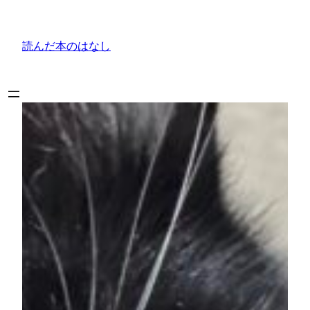
内
容
読んだ本のはなし
を
ス
キ
ッ
プ