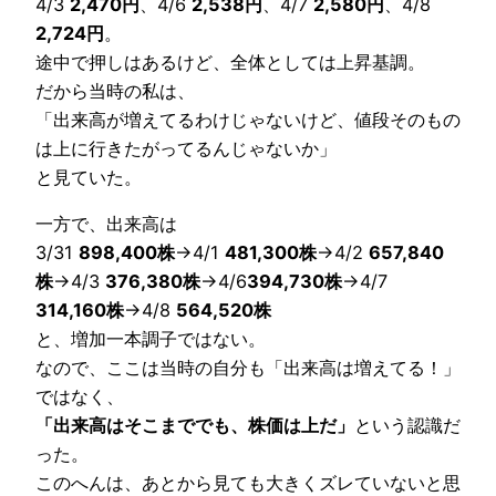
4/3
2,470円
、4/6
2,538円
、4/7
2,580円
、4/8
2,724円
。
途中で押しはあるけど、全体としては上昇基調。
だから当時の私は、
「出来高が増えてるわけじゃないけど、値段そのもの
は上に行きたがってるんじゃないか」
と見ていた。
一方で、出来高は
3/31
898,400株
→4/1
481,300株
→4/2
657,840
株
→4/3
376,380株
→4/6
394,730株
→4/7
314,160株
→4/8
564,520株
と、増加一本調子ではない。
なので、ここは当時の自分も「出来高は増えてる！」
ではなく、
「出来高はそこまででも、株価は上だ」
という認識だ
った。
このへんは、あとから見ても大きくズレていないと思