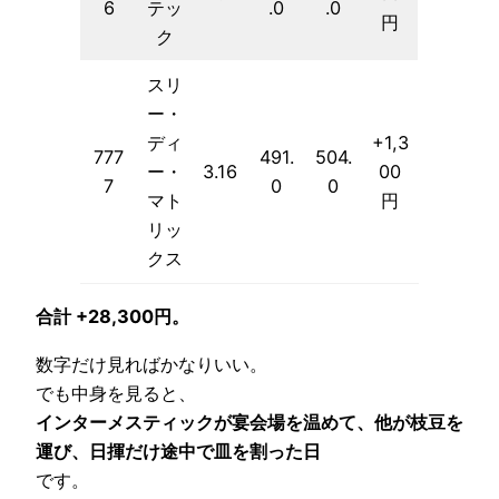
6
テッ
.0
.0
円
ク
スリ
ー・
ディ
+1,3
777
491.
504.
ー・
3.16
00
7
0
0
マト
円
リッ
クス
合計 +28,300円。
数字だけ見ればかなりいい。
でも中身を見ると、
インターメスティックが宴会場を温めて、他が枝豆を
運び、日揮だけ途中で皿を割った日
です。