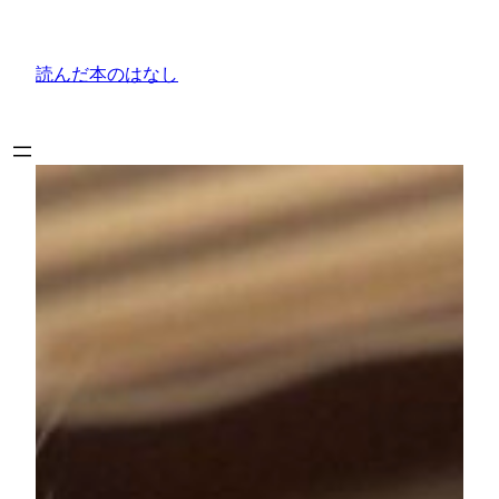
内
容
読んだ本のはなし
を
ス
キ
ッ
プ