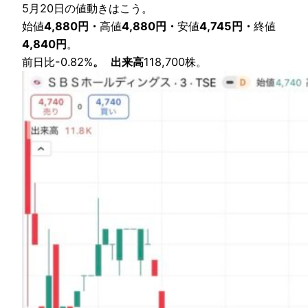
5月20日の値動きはこう。
始値
4,880円・
高値
4,880円・
安値
4,745円・
終値
4,840円
。
前日比-0.82%
。
出来高
118,700株。