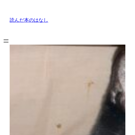
内
容
読んだ本のはなし
を
ス
キ
ッ
プ