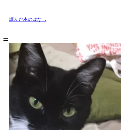
内
容
読んだ本のはなし
を
ス
キ
ッ
プ