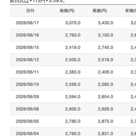
前日比は+115円+3.59%。